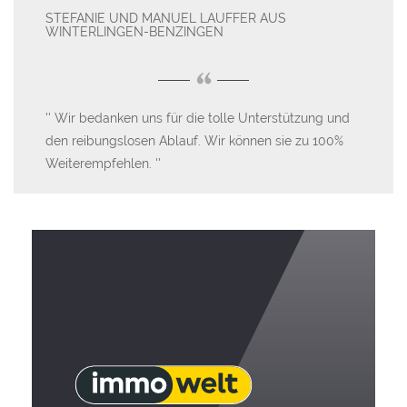
STEFANIE UND MANUEL LAUFFER AUS
UT
WINTERLINGEN-BENZINGEN
“
I
Wir bedanken uns für die tolle Unterstützung und
Lau
den reibungslosen Ablauf. Wir können sie zu 100%
hät
Weiterempfehlen.
nd