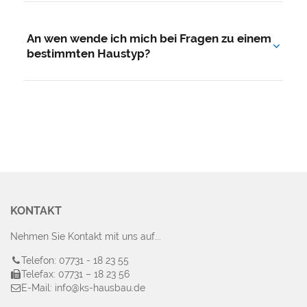
Ja. Das erste Beratungsgespräch ist für Sie
kostenlos und unverbindlich – ganz gleich, ob es
An wen wende ich mich bei Fragen zu einem
um Haustyp, Grundstück oder Finanzierung geht.
bestimmten Haustyp?
Nutzen Sie einfach das Kontaktformular oben und
nennen Sie uns den gewünschten Haustyp – Ihr
persönlicher Ansprechpartner meldet sich direkt
bei Ihnen.
KONTAKT
Nehmen Sie Kontakt mit uns auf...
Telefon: 07731 - 18 23 55
Telefax: 07731 – 18 23 56
E-Mail: info@ks-hausbau.de