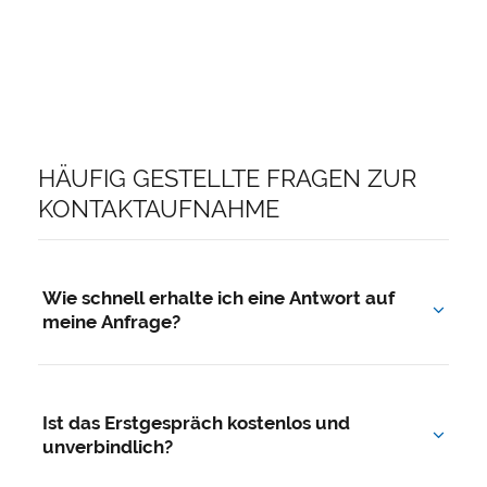
HÄUFIG GESTELLTE FRAGEN ZUR
KONTAKTAUFNAHME
Wie schnell erhalte ich eine Antwort auf
meine Anfrage?
In der Regel melden wir uns innerhalb weniger
Werktage persönlich bei Ihnen – telefonisch oder
Ist das Erstgespräch kostenlos und
per E-Mail, ganz wie Sie es wünschen.
unverbindlich?