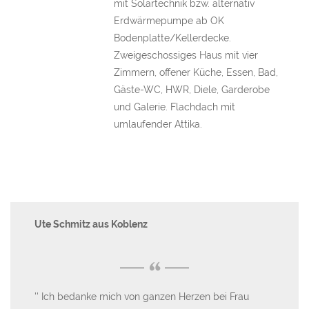
mit Solartechnik bzw. alternativ
Erdwärmepumpe ab OK
Bodenplatte/Kellerdecke.
Zweigeschossiges Haus mit vier
Zimmern, offener Küche, Essen, Bad,
Gäste-WC, HWR, Diele, Garderobe
und Galerie. Flachdach mit
umlaufender Attika.
Ute Schmitz aus Koblenz
Ma
“
KS-
Ich bedanke mich von ganzen Herzen bei Frau
B