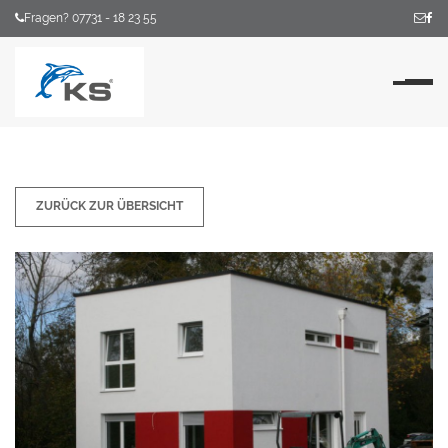
Fragen? 07731 - 18 23 55
Na
ZURÜCK ZUR ÜBERSICHT