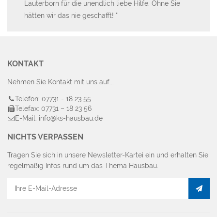
e
Lauterborn für die unendlich liebe Hilfe. Ohne Sie
Te
hätten wir das nie geschafft!
An
sc
an
KONTAKT
Nehmen Sie Kontakt mit uns auf...
Telefon: 07731 - 18 23 55
Telefax: 07731 – 18 23 56
E-Mail: info@ks-hausbau.de
NICHTS VERPASSEN
Tragen Sie sich in unsere Newsletter-Kartei ein und erhalten Sie
regelmäßig Infos rund um das Thema Hausbau.
E-
Mail
Adresse