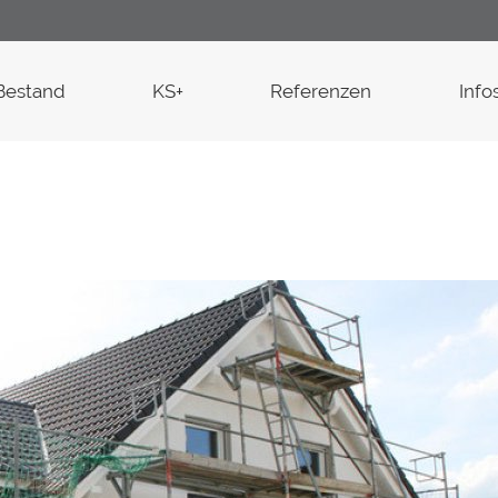
Bestand
KS+
Referenzen
Info
Familie Gorosc
Singen
Einen großen 
Hausbau GmbH f
Jetzt ist es ges
können in unse