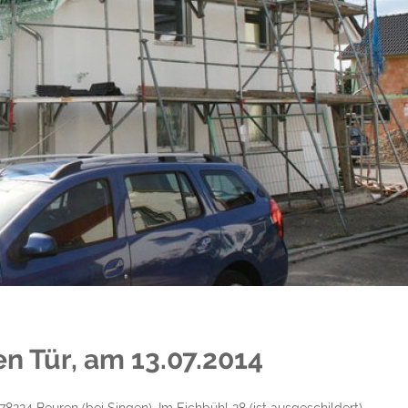
einziehen.
en Tür, am 13.07.2014
 78224 Beuren (bei Singen), Im Eichbühl 28 (ist ausgeschildert)