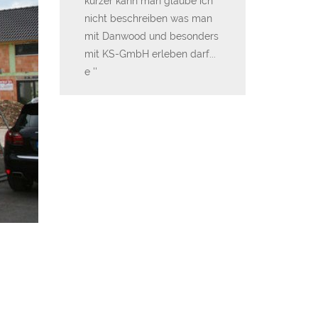
kürzer kann man glaube ich
und uns bei de
nicht beschreiben was man
KS Hausbau Te
mit Danwood und besonders
Wood Haus für 
mit KS-GmbH erleben darf...
hervorragende 
e
be