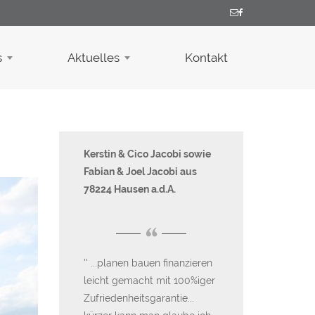
s
Aktuelles
Kontakt
hko aus
Kerstin & Cico Jacobi sowie
Kerstin + Marcus
Fabian & Joel Jacobi aus
Nenzingen
78224 Hausen a.d.A.
“
“
Dank an KS-
An Lob sollte 
ür alles.
...planen bauen finanzieren
sparen- und so 
chafft und wir
leicht gemacht mit 100%iger
an dieser Stelle 
r Traumhaus
Zufriedenheitsgarantie...
ebensolches au