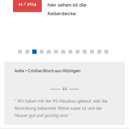
11 / 2014
hier sehen ist die
Kellerdecke.
Anita + Cristian Bisch aus Hilzingen
Fa
“
Wir haben mit der KS-Hausbau gebaut, weil die
W
Abwicklung bekannter Weise super ist und die
sie
n,
Häuser gut und günstig sind.
pas
s-