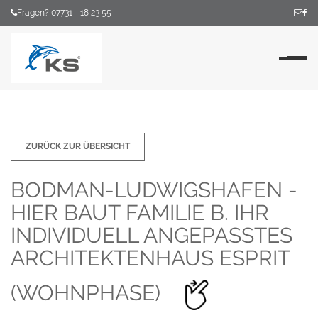
Fragen? 07731 - 18 23 55
Na
ZURÜCK ZUR ÜBERSICHT
BODMAN-LUDWIGSHAFEN -
HIER BAUT FAMILIE B. IHR
INDIVIDUELL ANGEPASSTES
ARCHITEKTENHAUS ESPRIT
(WOHNPHASE)