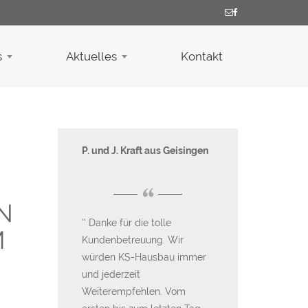
s
Aktuelles
Kontakt
aus Hilzingen
P. und J. Kraft aus Geisingen
Familie B. aus 
Liptingen
“
“
N
nkeschön an
Danke für die tolle
M
d das
Kundenbetreuung. Wir
Für uns war es 
Wood Team
würden KS-Hausbau immer
Entscheidung 
ratung. Die
und jederzeit
zu bauen und wi
r Kolone
Weiterempfehlen. Vom
auch wieder tun