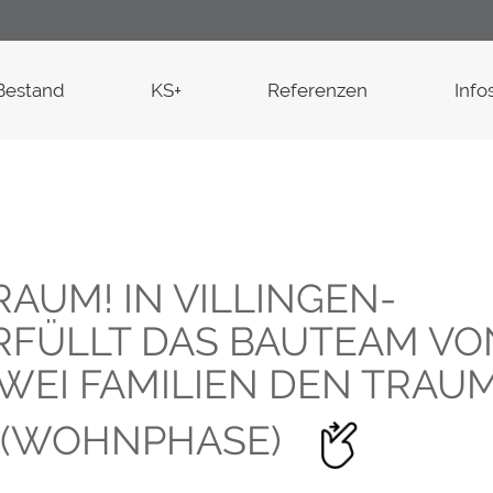
Bestand
KS+
Referenzen
Info
Familie Walter 
AUM! IN VILLINGEN-
FÜLLT DAS BAUTEAM VO
Ein großes Da
EI FAMILIEN DEN TRAU
KS-Hausbau un
komplette Dan
 (WOHNPHASE)
für die tolle Be
Arbeiten von de