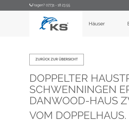
Fragen? 07731 - 18 23 55
Häuser
ZURÜCK ZUR ÜBERSICHT
DOPPELTER HAUSTR
SCHWENNINGEN ER
DANWOOD-HAUS ZW
VOM DOPPELHAUS.