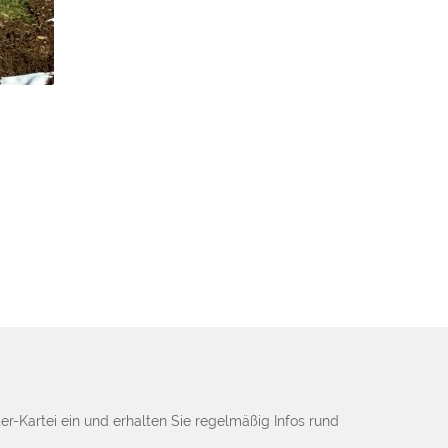
04
Ein weiterer Meilenstein: Das 
ist.
10 / 2022
er-Kartei ein und erhalten Sie regelmäßig Infos rund