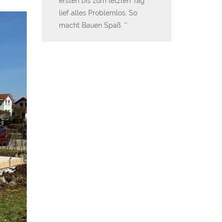
er vollsten
ersten bis zum letzten Tag
Ausführung, Serv
nd vor dem
lief alles Problemlos. So
Top!
rmin
macht Bauen Spaß.