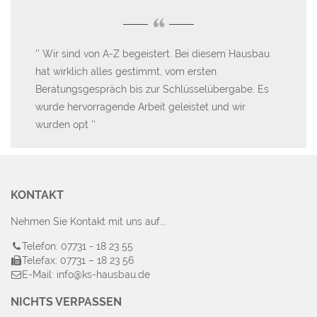
“
Wir sind von A-Z begeistert. Bei diesem Hausbau
K
-
hat wirklich alles gestimmt, vom ersten
tol
Beratungsgespräch bis zur Schlüsselübergabe. Es
un
wurde hervorragende Arbeit geleistet und wir
Tr
wurden opt
KONTAKT
Nehmen Sie Kontakt mit uns auf...
Telefon: 07731 - 18 23 55
Telefax: 07731 – 18 23 56
E-Mail: info@ks-hausbau.de
NICHTS VERPASSEN