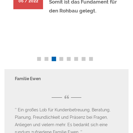
06 / 2022
Somit ist das Fundament für
den Rohbau gelegt.
Familie Ewen
Fa
“
Ein großes Lob für Kundenbetreuung, Beratung,
F
Planung, Freundlichkeit und Präsenz bei Fragen,
Da
n,
Anliegen und vielem mehr. Es bedankt sich eine
tun
s-
rundum zufriedene Familie Ewen.