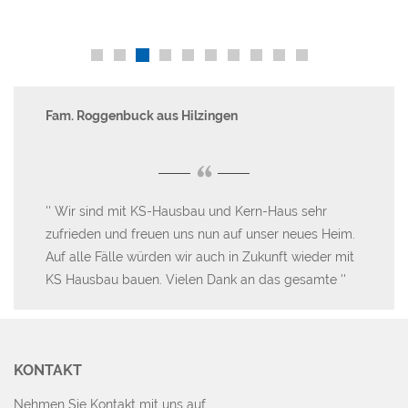
Fam. Roggenbuck aus Hilzingen
Th
“
Wir sind mit KS-Hausbau und Kern-Haus sehr
I
ht
zufrieden und freuen uns nun auf unser neues Heim.
bee
Auf alle Fälle würden wir auch in Zukunft wieder mit
Lob
KS Hausbau bauen. Vielen Dank an das gesamte
KONTAKT
Nehmen Sie Kontakt mit uns auf...