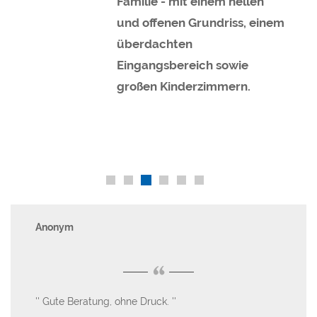
Familie - mit einem hellen
und offenen Grundriss, einem
überdachten
Eingangsbereich sowie
großen Kinderzimmern.
Anonym
Da
“
eil
Gute Beratung, ohne Druck.
W