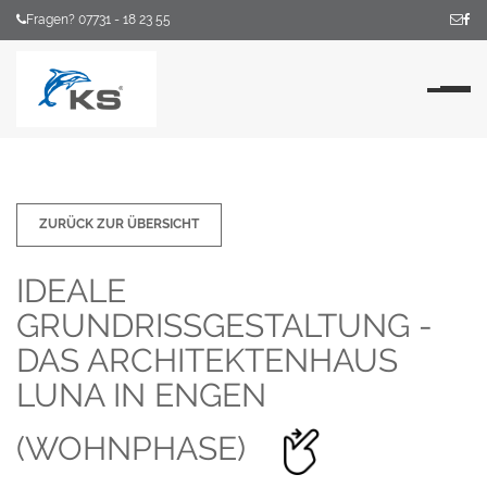
Fragen? 07731 - 18 23 55
Na
ZURÜCK ZUR ÜBERSICHT
IDEALE
GRUNDRISSGESTALTUNG -
DAS ARCHITEKTENHAUS
LUNA IN ENGEN
(WOHNPHASE)