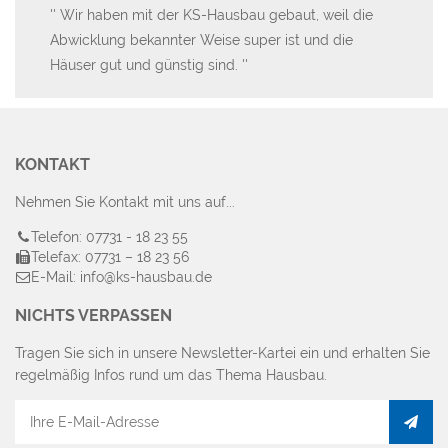
an-
Wir haben mit der KS-Hausbau gebaut, weil die
F
Abwicklung bekannter Weise super ist und die
Da
es
Häuser gut und günstig sind.
tun
KONTAKT
Nehmen Sie Kontakt mit uns auf...
Telefon: 07731 - 18 23 55
Telefax: 07731 – 18 23 56
E-Mail: info@ks-hausbau.de
NICHTS VERPASSEN
Tragen Sie sich in unsere Newsletter-Kartei ein und erhalten Sie
regelmäßig Infos rund um das Thema Hausbau.
E-
Mail