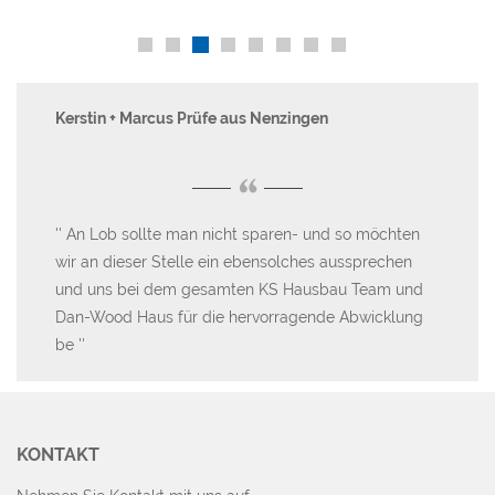
Kerstin + Marcus Prüfe aus Nenzingen
Ma
“
er
An Lob sollte man nicht sparen- und so möchten
B
wir an dieser Stelle ein ebensolches aussprechen
Te
und uns bei dem gesamten KS Hausbau Team und
An
Dan-Wood Haus für die hervorragende Abwicklung
sc
be
an
KONTAKT