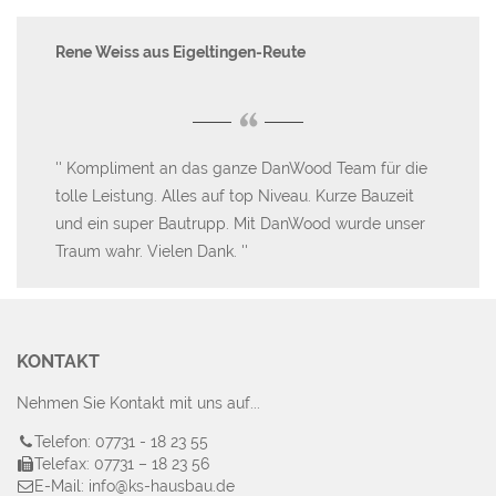
Rene Weiss aus Eigeltingen-Reute
an
“
Kompliment an das ganze DanWood Team für die
D
ir
tolle Leistung. Alles auf top Niveau. Kurze Bauzeit
ei
und
und ein super Bautrupp. Mit DanWood wurde unser
Traum wahr. Vielen Dank.
KONTAKT
Nehmen Sie Kontakt mit uns auf...
Telefon: 07731 - 18 23 55
Telefax: 07731 – 18 23 56
E-Mail: info@ks-hausbau.de