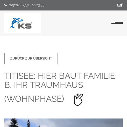
Fragen? 07731 - 18 23 55
Na
ZURÜCK ZUR ÜBERSICHT
TITISEE: HIER BAUT FAMILIE
B. IHR TRAUMHAUS
(WOHNPHASE)