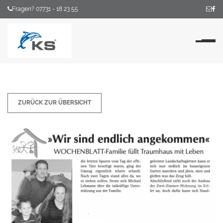
Fragen? 07731 - 18 23 55
Na
ZURÜCK ZUR ÜBERSICHT