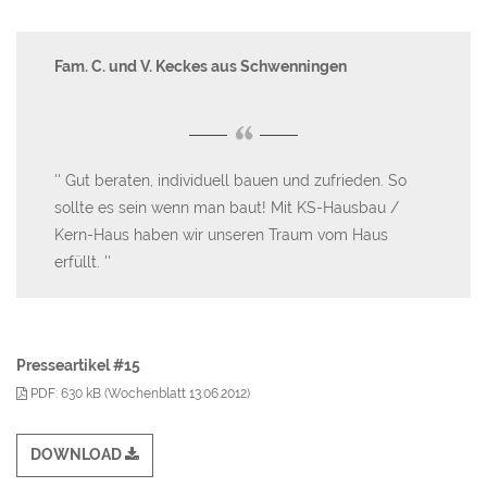
Fam. C. und V. Keckes aus Schwenningen
St
Be
“
 da
Gut beraten, individuell bauen und zufrieden. So
nis
sollte es sein wenn man baut! Mit KS-Hausbau /
W
Kern-Haus haben wir unseren Traum vom Haus
de
erfüllt.
We
Presseartikel #15
PDF: 630 kB (Wochenblatt 13.06.2012)
DOWNLOAD