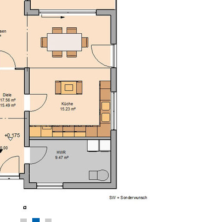
Markus Schloss
Eigeltingen
Alles in alle
Hausbau mit g
Gewissen weite
Hier stimmt das