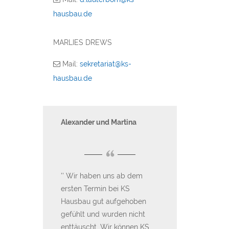
hausbau.de
MARLIES DREWS
Mail:
sekretariat@ks-
hausbau.de
er aus
Alexander und Martina
Familie Gorosch
Singen
“
“
Wir haben uns ab dem
m kann man KS
ersten Termin bei KS
Einen großen 
utem
Hausbau gut aufgehoben
Hausbau GmbH f
rempfehlen.
gefühlt und wurden nicht
Jetzt ist es gesc
 Preis-
enttäuscht. Wir können KS
können in unse