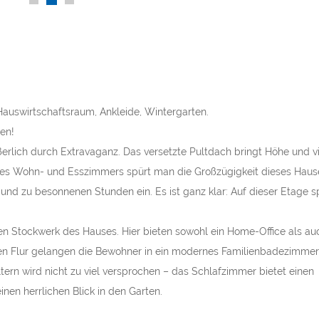
Leistungsverhäl
 Hauswirtschaftsraum, Ankleide, Wintergarten.
en!
rlich durch Extravaganz. Das versetzte Pultdach bringt Höhe und vi
des Wohn- und Esszimmers spürt man die Großzügigkeit dieses Hause
und zu besonnenen Stunden ein. Es ist ganz klar: Auf dieser Etage sp
n Stockwerk des Hauses. Hier bieten sowohl ein Home-Office als au
den Flur gelangen die Bewohner in ein modernes Familienbadezimmer
ern wird nicht zu viel versprochen – das Schlafzimmer bietet einen
nen herrlichen Blick in den Garten.