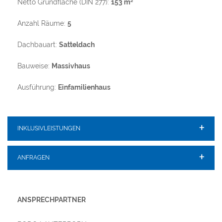
Netto Grundfläche (DIN 277):
153 m²
Anzahl Räume:
5
Dachbauart:
Satteldach
Bauweise:
Massivhaus
Ausführung:
Einfamilienhaus
INKLUSIVLEISTUNGEN
ANFRAGEN
ANSPRECHPARTNER