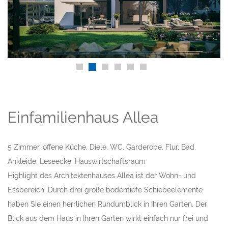
Einfamilienhaus Allea
5 Zimmer, offene Küche, Diele, WC, Garderobe, Flur, Bad,
Ankleide, Leseecke, Hauswirtschaftsraum
Highlight des Architektenhauses Allea ist der Wohn- und
Essbereich. Durch drei große bodentiefe Schiebeelemente
haben Sie einen herrlichen Rundumblick in Ihren Garten. Der
Blick aus dem Haus in Ihren Garten wirkt einfach nur frei und