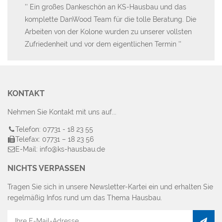
Ein großes Dankeschön an KS-Hausbau und das
L
komplette DanWood Team für die tolle Beratung. Die
be
Arbeiten von der Kolone wurden zu unserer vollsten
wi
Zufriedenheit und vor dem eigentlichen Termin
KONTAKT
Nehmen Sie Kontakt mit uns auf...
Telefon: 07731 - 18 23 55
Telefax: 07731 – 18 23 56
E-Mail: info@ks-hausbau.de
NICHTS VERPASSEN
Tragen Sie sich in unsere Newsletter-Kartei ein und erhalten Sie
regelmäßig Infos rund um das Thema Hausbau.
E-