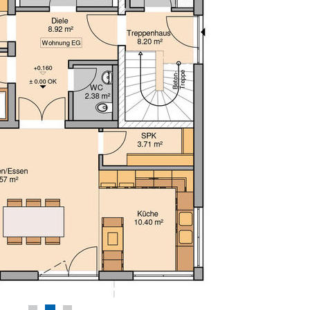
Markus Schloss
Eigeltingen
Alles in alle
Hausbau mit g
Gewissen weite
Hier stimmt das