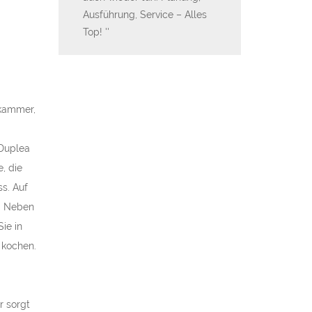
tnis. Danke
Ausführung, Service – Alles
Wir sind sehr gl
Top!
einem tollen Ba
super Bauleiter
haben. Danke s
ekammer,
 Duplea
, die
s. Auf
z. Neben
ie in
 kochen.
r sorgt