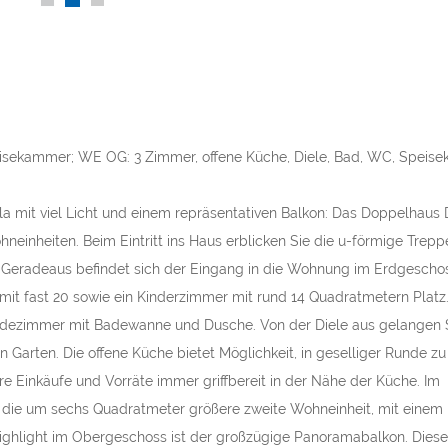
Leistungsverhäl
eisekammer; WE OG: 3 Zimmer, offene Küche, Diele, Bad, WC, Speis
lla mit viel Licht und einem repräsentativen Balkon: Das Doppelhaus
einheiten. Beim Eintritt ins Haus erblicken Sie die u-förmige Treppe
 Geradeaus befindet sich der Eingang in die Wohnung im Erdgeschos
mit fast 20 sowie ein Kinderzimmer mit rund 14 Quadratmetern Plat
dezimmer mit Badewanne und Dusche. Von der Diele aus gelangen S
Garten. Die offene Küche bietet Möglichkeit, in geselliger Runde zu
 Einkäufe und Vorräte immer griffbereit in der Nähe der Küche. Im
 die um sechs Quadratmeter größere zweite Wohneinheit, mit einem
ighlight im Obergeschoss ist der großzügige Panoramabalkon. Diese