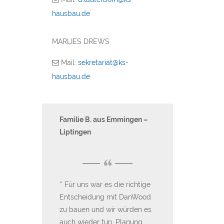
hausbau.de
MARLIES DREWS
Mail:
sekretariat@ks-
hausbau.de
er aus
Familie B. aus Emmingen –
Familie Hoffman
Liptingen
Bohlingen
“
“
m kann man KS
Für uns war es die richtige
Wir bedanken u
utem
Entscheidung mit DanWood
tolle Arbeit und 
rempfehlen.
zu bauen und wir würden es
Unterstützung 
 Preis-
auch wieder tun. Planung,
Unterschrift bis