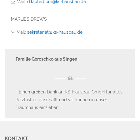
Mail:
d.lauterborn@ks-hausbau.de
MARLIES DREWS
Mail:
sekretariat@ks-hausbau.de
Familie Goroschko aus Singen
Fr
a.R
“
er
Einen großen Dank an KS-Hausbau GmbH für alles.
Jetzt ist es geschafft und wir können in unser
W
Traumhaus einziehen.
bau
Pr
gen
KONTAKT