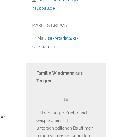
hausbau.de
MARLIES DREWS
Mail:
sekretariat@ks-
hausbau.de
s Mauenheim
Familie Wiedmann aus
Harry aus Sale
Tengen
“
“
m, wir
Sehr gute Ber
cht herzlich
Nach langer Suche und
auch wirklich re
S Hausbau.
Gesprächen mit
Arbeit beim Hau
wurden wir
unterschiedlichen Baufirmen
Ausbau durch 
n. So macht
haben wir uns entschieden
Der empfohlene 