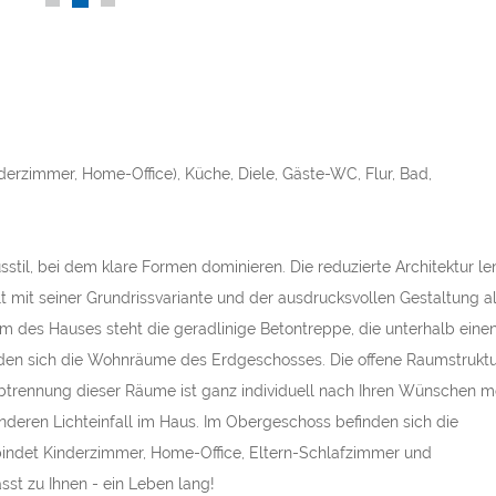
Haus bauen Spa
rzimmer, Home-Office), Küche, Diele, Gäste-WC, Flur, Bad,
stil, bei dem klare Formen dominieren. Die reduzierte Architektur le
t mit seiner Grundrissvariante und der ausdrucksvollen Gestaltung al
um des Hauses steht die geradlinige Betontreppe, die unterhalb eine
nden sich die Wohnräume des Erdgeschosses. Die offene Raumstrukt
trennung dieser Räume ist ganz individuell nach Ihren Wünschen m
nderen Lichteinfall im Haus. Im Obergeschoss befinden sich die
bindet Kinderzimmer, Home-Office, Eltern-Schlafzimmer und
sst zu Ihnen - ein Leben lang!