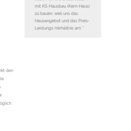
ß.
mit KS-Hausbau (Kern-Haus)
hat ebenfalls to
zu bauen, weil uns das
geleistet.
Hausangebot und das Preis-
Leistungs-Verhältnis am
nkt den
le
n
ur
öglich.