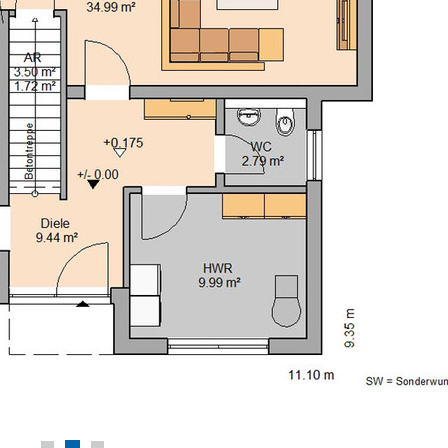
Michael Ilg au
Liebes KS Tea
bedanken uns re
bei der Firma K
Von Anfang an 
sehr gut berate