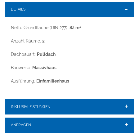
DETAILS
Netto Grundfläche (DIN 277):
82 m²
Anzahl Räume:
2
Dachbauart:
Pultdach
Bauweise:
Massivhaus
Ausführung:
Einfamilienhaus
INKLUSIVLEISTUNGEN
ANFRAGEN