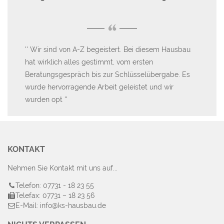
“
Wir sind von A-Z begeistert. Bei diesem Hausbau
W
ht
hat wirklich alles gestimmt, vom ersten
sie
Beratungsgespräch bis zur Schlüsselübergabe. Es
pas
Lob
wurde hervorragende Arbeit geleistet und wir
wurden opt
KONTAKT
Nehmen Sie Kontakt mit uns auf...
Telefon: 07731 - 18 23 55
Telefax: 07731 – 18 23 56
E-Mail: info@ks-hausbau.de