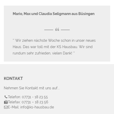
Mario, Max und Claudia Seligmann aus Büsingen
Her
“
u
Wir ziehen nächste Woche schon in unser neues
D
Haus. Das war toll mit der KS Hausbau. Wir sind
ge
s
rundum sehr zufrieden, vielen Dank!
un
Wo
KONTAKT
Nehmen Sie Kontakt mit uns auf...
Telefon: 07731 - 18 23 55
Telefax: 07731 – 18 23 56
E-Mail: info@ks-hausbau.de