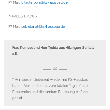
Mail:
d.lauterborn@ks-hausbau.de
MARLIES DREWS
Mail:
sekretariat@ks-hausbau.de
Frau Rempel und Herr Trolda aus Hilzingen-Schlatt
Al
a.R.
“
W
Wir würden Jederzeit wieder mit KS-Hausbau
Ha
bauen. Vom ersten bis zum letzten Tag lief alles
en
Problemlos und die rundum Betreuung einfach
Da
genial.
au