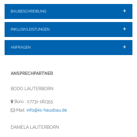
BAUBESCHREIBUNG
INKLUSIVLEISTUNGEN
ANFRAGEN
ANSPRECHPARTNER
BODO LAUTERBORN
Büro : 07731-182355
Mail:
info@ks-hausbau.de
DANIELA LAUTERBORN