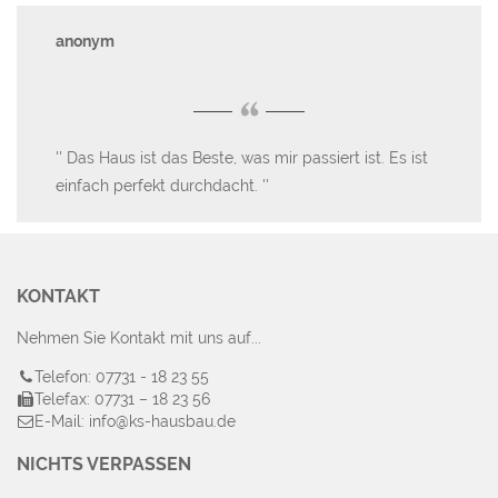
anonym
Fa
“
Das Haus ist das Beste, was mir passiert ist. Es ist
G
einfach perfekt durchdacht.
so
Ke
erf
KONTAKT
Nehmen Sie Kontakt mit uns auf...
Telefon: 07731 - 18 23 55
Telefax: 07731 – 18 23 56
E-Mail: info@ks-hausbau.de
NICHTS VERPASSEN