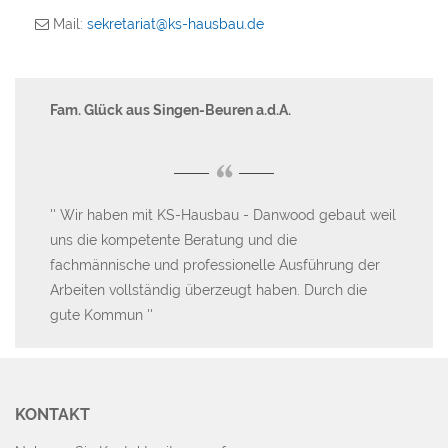
Mail:
sekretariat@ks-hausbau.de
Fam. Glück aus Singen-Beuren a.d.A.
Da
“
Wir haben mit KS-Hausbau - Danwood gebaut weil
W
nd
uns die kompetente Beratung und die
we
fachmännische und professionelle Ausführung der
in
Arbeiten vollständig überzeugt haben. Durch die
de
gute Kommun
KONTAKT