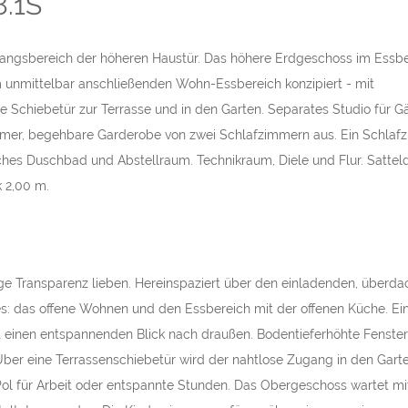
8.1S
Hausbau und a
zu 100% weiter
angsbereich der höheren Haustür. Das höhere Erdgeschoss im Essbe
Ein großes Lob
m unmittelbar anschließenden Wohn-Essbereich konzipiert - mit
Schiebetür zur Terrasse und in den Garten. Separates Studio für G
mmer, begehbare Garderobe von zwei Schlafzimmern aus. Ein Schlaf
ches Duschbad und Abstellraum. Technikraum, Diele und Flur. Sattel
k 2,00 m.
ge Transparenz lieben. Hereinspaziert über den einladenden, überda
: das offene Wohnen und den Essbereich mit der offenen Küche. Ein
 einen entspannenden Blick nach draußen. Bodentieferhöhte Fenster
ber eine Terrassenschiebetür wird der nahtlose Zugang in den Gart
 Pol für Arbeit oder entspannte Stunden. Das Obergeschoss wartet mit