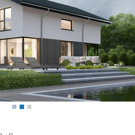
Alexander und 
Wir haben un
ersten Termin b
Hausbau gut a
gefühlt und wur
enttäuscht. Wir