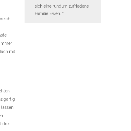
uch DanWood
sich eine rundum zufriedene
Kundenorientier
 empfehlen.
Familie Ewen.
Abwicklung von
reich
 auch an
perfekten Finanz
zur Hausüberga
äste
zimmer
dach mit
chten
zigartig
 lassen
en
 drei