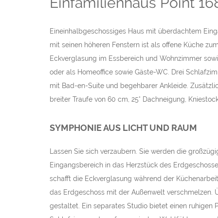
Einfamilienhaus Point 16
Eineinhalbgeschossiges Haus mit überdachtem Eing
mit seinen höheren Fenstern ist als offene Küche zu
Eckverglasung im Essbereich und Wohnzimmer sowie 
oder als Homeoffice sowie Gäste-WC. Drei Schlafzi
mit Bad-en-Suite und begehbarer Ankleide. Zusätzli
breiter Traufe von 60 cm, 25° Dachneigung, Kniestoc
SYMPHONIE AUS LICHT UND RAUM
Lassen Sie sich verzaubern. Sie werden die großzügi
Eingangsbereich in das Herzstück des Erdgeschosses
schafft die Eckverglasung während der Küchenarbeit
das Erdgeschoss mit der Außenwelt verschmelzen. Ü
gestaltet. Ein separates Studio bietet einen ruhigen