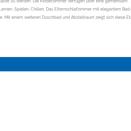
staltet zu werden. Die Kinderzimmer verfügen über eine gemeinsam
Lernen, Spielen, Chillen. Das Elternschlafzimmer mit elegantem Bad
sse. Mit einem weiteren Duschbad und Abstellraum zeigt sich diese E