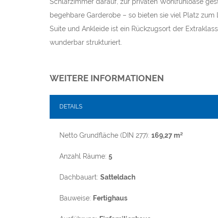
Schlafzimmer darauf, zur privaten Wohlfühloase ge
begehbare Garderobe – so bieten sie viel Platz zum 
Suite und Ankleide ist ein Rückzugsort der Extrakla
wunderbar strukturiert.
WEITERE INFORMATIONEN
DETAILS
Netto Grundfläche (DIN 277):
169,27 m²
Anzahl Räume:
5
Dachbauart:
Satteldach
Bauweise:
Fertighaus