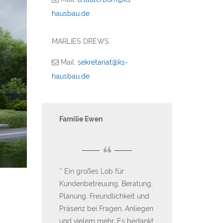
hausbau.de
MARLIES DREWS
Mail:
sekretariat@ks-
hausbau.de
Martina
Familie Ewen
Fam. Stenske au
“
“
s ab dem
Ein großes Lob für
Wir sind mit d
ei KS
Kundenbetreuung, Beratung,
Beratung der K
ufgehoben
Planung, Freundlichkeit und
und der Bauqual
den nicht
Präsenz bei Fragen, Anliegen
Kern-Haus sehr 
 können KS
und vielem mehr. Es bedankt
Speziell die