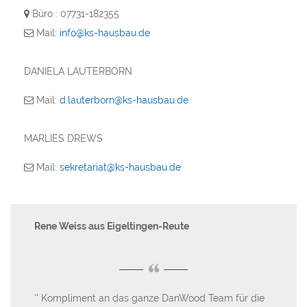
Büro : 07731-182355
Mail:
info@ks-hausbau.de
DANIELA LAUTERBORN
Mail:
d.lauterborn@ks-hausbau.de
MARLIES DREWS
Mail:
sekretariat@ks-hausbau.de
Rene Weiss aus Eigeltingen-Reute
Ge
“
ose
Kompliment an das ganze DanWood Team für die
W