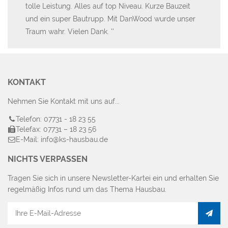
od.
tolle Leistung. Alles auf top Niveau. Kurze Bauzeit
hat
und ein super Bautrupp. Mit DanWood wurde unser
Be
Traum wahr. Vielen Dank.
wu
wu
KONTAKT
Nehmen Sie Kontakt mit uns auf...
Telefon: 07731 - 18 23 55
Telefax: 07731 – 18 23 56
E-Mail: info@ks-hausbau.de
NICHTS VERPASSEN
Tragen Sie sich in unsere Newsletter-Kartei ein und erhalten Sie
regelmäßig Infos rund um das Thema Hausbau.
E-
Mail