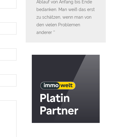
Ablauf von Anfang bis Ende
haben wir uns e
bedanken. Man weiß das erst
mit KS-Hausbau
zu schätzen, wenn man von
zu bauen, weil 
den vielen Problemen
Hausangebot un
anderer
Leistungs-Verhä