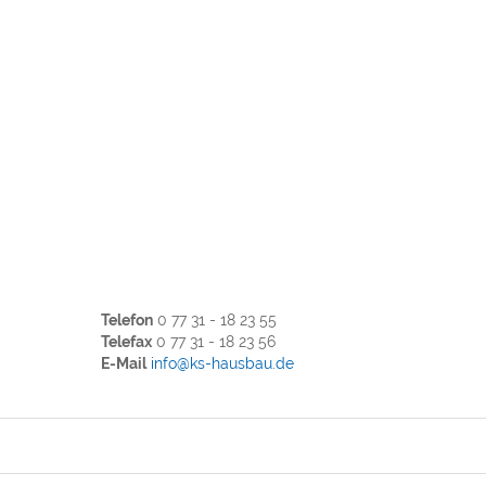
THOMAS AUS
DONAUESCHI
Telefon
0 77 31 - 18 23 55
Telefax
0 77 31 - 18 23 56
E-Mail
info@ks-hausbau.de
Ich muss wirkl
dass ich von eu
beeindruckt bin.