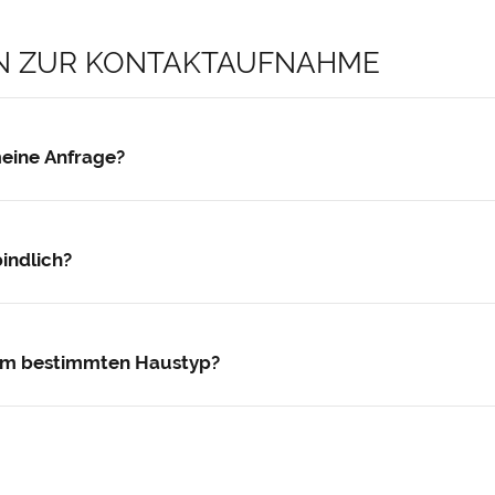
EN ZUR KONTAKTAUFNAHME
meine Anfrage?
 Werktage persönlich bei Ihnen – telefonisch oder per E-Mail
indlich?
ostenlos und unverbindlich – ganz gleich, ob es um Haustyp, 
nem bestimmten Haustyp?
und nennen Sie uns den gewünschten Haustyp – Ihr persönlic