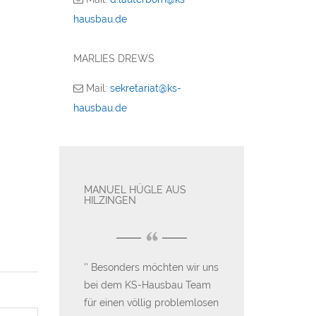
hausbau.de
MARLIES DREWS
Mail:
sekretariat@ks-
hausbau.de
MANUEL HÜGLE AUS
FAMILIE WIED
NGEN
HILZINGEN
TENGEN
“
“
ich sagen
Besonders möchten wir uns
Nach langer S
rem Service
bei dem KS-Hausbau Team
Gesprächen mit
 Toll! Weiter
für einen völlig problemlosen
unterschiedlich