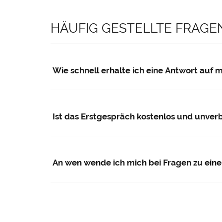
HÄUFIG GESTELLTE FRAG
Wie schnell erhalte ich eine Antwort auf 
In der Regel melden wir uns innerhalb weniger
Ist das Erstgespräch kostenlos und unverb
Ja. Das erste Beratungsgespräch ist für Sie k
An wen wende ich mich bei Fragen zu ei
Nutzen Sie einfach das Kontaktformular oben 
Ihnen.