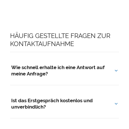
HÄUFIG GESTELLTE FRAGEN ZUR
KONTAKTAUFNAHME
Wie schnell erhalte ich eine Antwort auf
meine Anfrage?
In der Regel melden wir uns innerhalb weniger
Werktage persönlich bei Ihnen – telefonisch oder
Ist das Erstgespräch kostenlos und
per E-Mail, ganz wie Sie es wünschen.
unverbindlich?
Ja. Das erste Beratungsgespräch ist für Sie