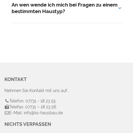
kostenlos und unverbindlich – ganz gleich, ob es
An wen wende ich mich bei Fragen zu einem
um Haustyp, Grundstück oder Finanzierung geht.
bestimmten Haustyp?
Nutzen Sie einfach das Kontaktformular oben und
nennen Sie uns den gewünschten Haustyp – Ihr
persönlicher Ansprechpartner meldet sich direkt
bei Ihnen.
KONTAKT
Nehmen Sie Kontakt mit uns auf...
Telefon: 07731 - 18 23 55
Telefax: 07731 – 18 23 56
E-Mail: info@ks-hausbau.de
NICHTS VERPASSEN