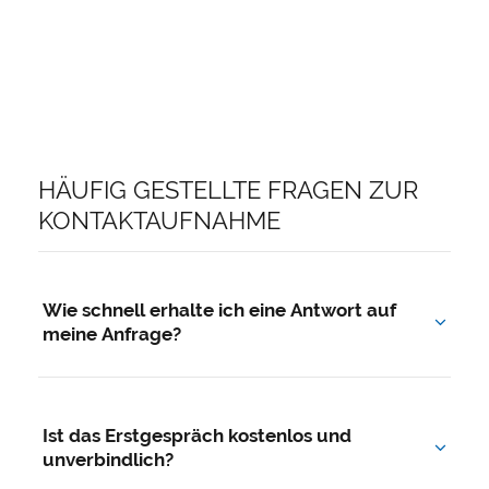
HÄUFIG GESTELLTE FRAGEN ZUR
KONTAKTAUFNAHME
Wie schnell erhalte ich eine Antwort auf
meine Anfrage?
In der Regel melden wir uns innerhalb weniger
Werktage persönlich bei Ihnen – telefonisch oder
Ist das Erstgespräch kostenlos und
per E-Mail, ganz wie Sie es wünschen.
unverbindlich?