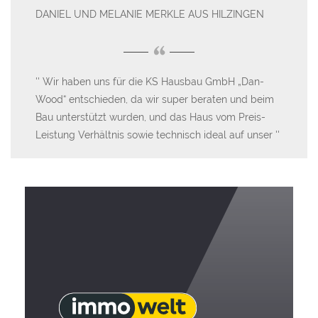
DANIEL UND MELANIE MERKLE AUS HILZINGEN
HA
“
Wir haben uns für die KS Hausbau GmbH „Dan-
S
Die
Wood“ entschieden, da wir super beraten und beim
Ar
en
Bau unterstützt wurden, und das Haus vom Preis-
De
Leistung Verhältnis sowie technisch ideal auf unser
Vor