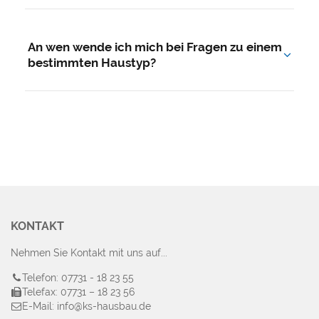
Ja. Das erste Beratungsgespräch ist für Sie
kostenlos und unverbindlich – ganz gleich, ob es
An wen wende ich mich bei Fragen zu einem
um Haustyp, Grundstück oder Finanzierung geht.
bestimmten Haustyp?
Nutzen Sie einfach das Kontaktformular oben und
nennen Sie uns den gewünschten Haustyp – Ihr
persönlicher Ansprechpartner meldet sich direkt
bei Ihnen.
KONTAKT
Nehmen Sie Kontakt mit uns auf...
Telefon: 07731 - 18 23 55
Telefax: 07731 – 18 23 56
E-Mail: info@ks-hausbau.de