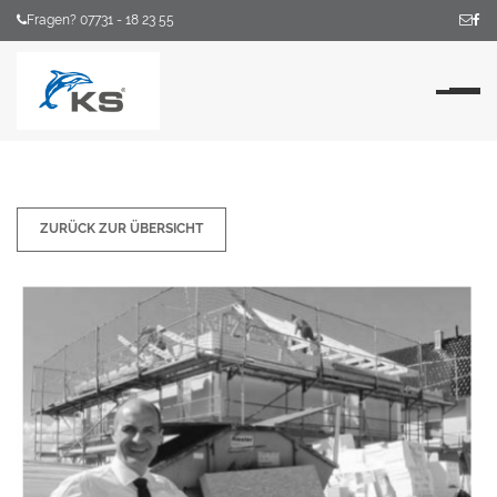
Fragen? 07731 - 18 23 55
Na
ZURÜCK ZUR ÜBERSICHT