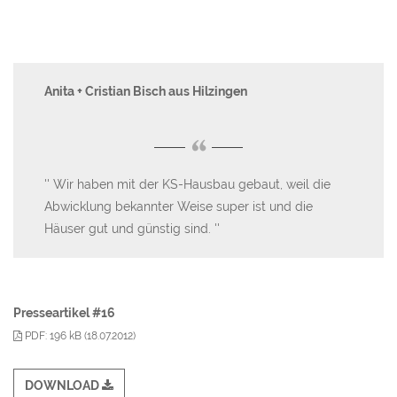
Anita + Cristian Bisch aus Hilzingen
Ut
“
en
Wir haben mit der KS-Hausbau gebaut, weil die
I
Abwicklung bekannter Weise super ist und die
Lau
Häuser gut und günstig sind.
hät
en
Presseartikel #16
PDF: 196 kB (18.07.2012)
DOWNLOAD